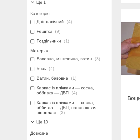
Ще 1
Категорія
Дріт пасічний
4
Решітки
9
Роздільники
1
Матеріал
Бавовна, мішковина, ватин
3
Бязь
4
Ватин, бавовна
1
Каркас із плічками — сосна,
оббивка — ДВП
4
Вощи
Каркас із плічками — сосна,
оббивка — ДВП, наповнювач —
пінопласт
3
Ще 10
Довжина