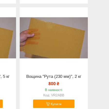
 5 кг
Вощина "Рута (230 мм)", 2 кг
800 ₴
В наявності
VR2ABB
Купити