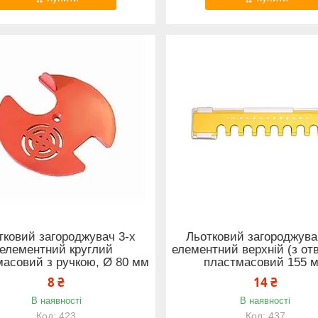
тковий загороджувач 3-х
Льотковий загороджува
елементний круглий
елементний верхній (з от
масовий з ручкою, Ø 80 мм
пластмасовий 155 
8 ₴
14 ₴
В наявності
В наявності
423
437