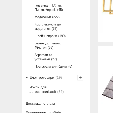
Годівниці. Поїлки.
Пилкозбирачі.
45
Медогонки
222
Комплектуючі до
медогонок
75
Швейні вироби
190
Баки-відстійники.
Фільтри
35
Агрегати та
установки
27
Препарати для бджіл
5
Електротовари
19
Чохли для
автосигналізації
59
Доставка і оплата
Повернення та обмін