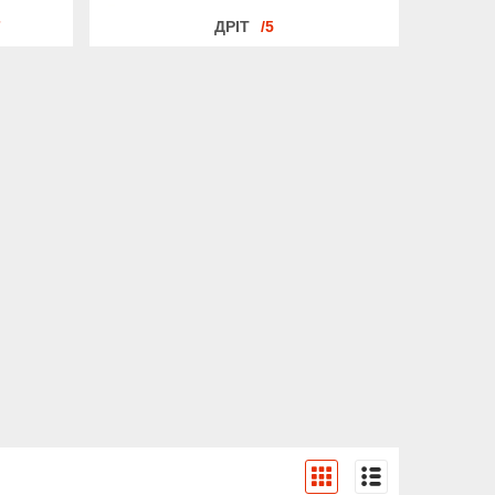
7
ДРІТ
5