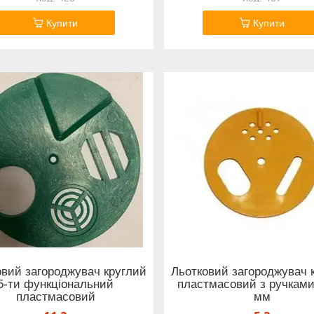
Купити
Купити
овий загороджувач круглий
Льотковий загороджувач 
5-ти функціональний
пластмасовий з ручками
пластмасовий
мм