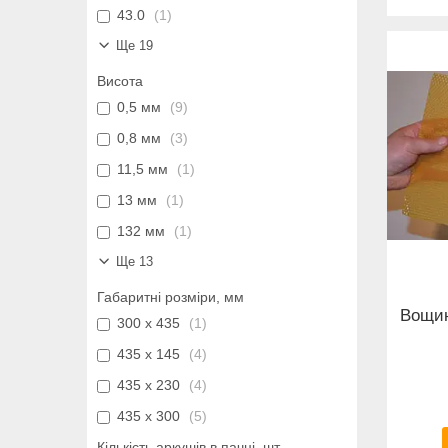
43.0
1
Ще 19
Висота
0,5 мм
9
0,8 мм
3
11,5 мм
1
13 мм
1
132 мм
1
Ще 13
Габаритні розміри, мм
Вощин
300 x 435
1
435 x 145
4
435 x 230
4
435 x 300
5
Кількість аркушів в пачці, шт.