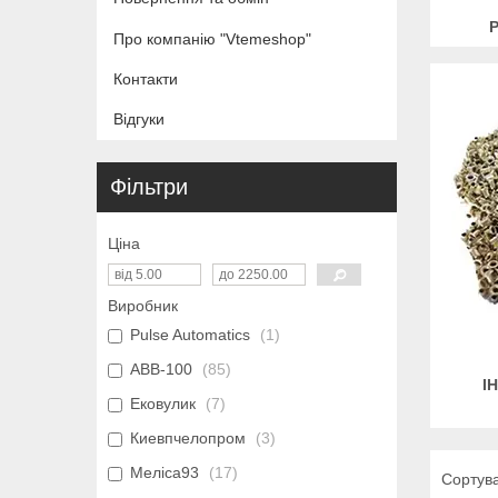
Про компанію "Vtemeshop"
Контакти
Відгуки
Фільтри
Ціна
Виробник
Pulse Automatics
1
АВВ-100
85
І
Ековулик
7
Киевпчелопром
3
Меліса93
17