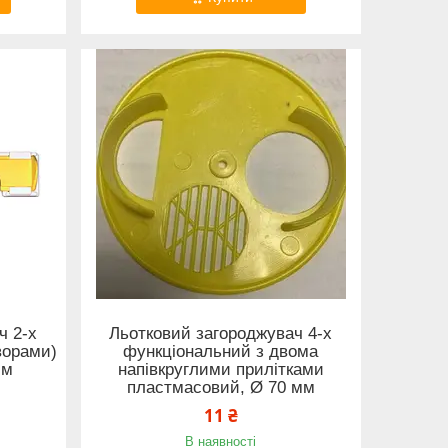
ч 2-х
Льотковий загороджувач 4-х
ворами)
функціональний з двома
мм
напівкруглими прилітками
пластмасовий, Ø 70 мм
11 ₴
В наявності