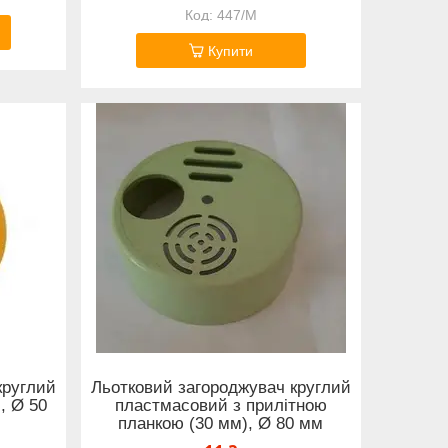
447/M
Купити
круглий
Льотковий загороджувач круглий
, Ø 50
пластмасовий з прилітною
планкою (30 мм), Ø 80 мм