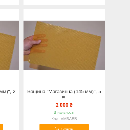
мм)", 2
Вощина "Магазинна (145 мм)", 5
кг
2 000 ₴
В наявності
VM5ABB
Купити