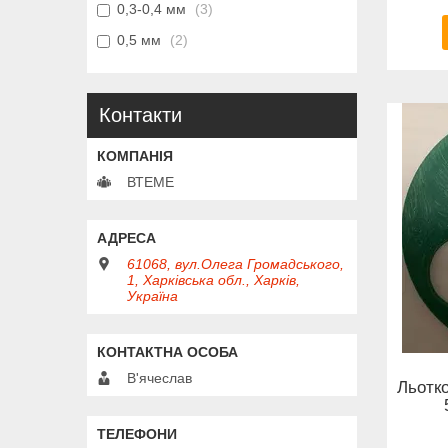
0,3-0,4 мм
3
0,5 мм
2
Контакти
ВТЕМЕ
61068, вул.Олега Громадського,
1, Харківська обл., Харків,
Україна
В'ячеслав
Льотк