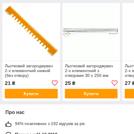
Льотковий загороджувач
Льотковий загороджувач
Льот
2-х елементний нижній
2-х елементний з
2-х 
(без отвору)
отворами 30 x 250 мм
отво
пластмасовий (250 мм)
полі
21
25
27
₴
₴
Купити
Купити
Про нас
94% позитивних з 192 відгуків за рік