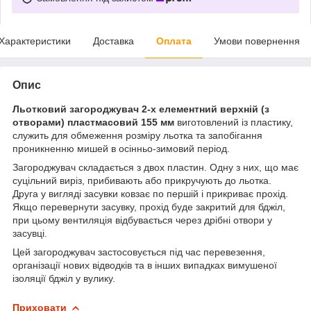
Характеристики
Доставка
Оплата
Умови повернення
Опис
Льотковий загороджувач 2-х елементний верхній (з
отворами) пластмасовий 155 мм
виготовлений із пластику,
служить для обмеження розміру льотка та запобігання
проникненню мишей в осінньо-зимовий період.
Загороджувач складається з двох пластин. Одну з них, що має
суцільний виріз, прибивають або прикручують до льотка.
Друга у вигляді засувки ковзає по першій і прикриває прохід.
Якщо перевернути засувку, прохід буде закритий для бджіл,
при цьому вентиляція відбувається через дрібні отвори у
засувці.
Цей загороджувач застосовується під час перевезення,
організації нових відводків та в інших випадках вимушеної
ізоляції бджіл у вулику.
Приховати