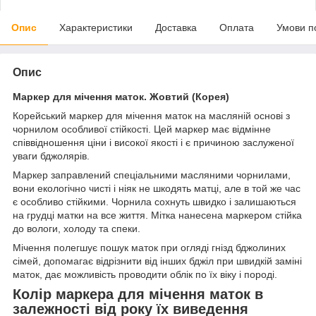
Опис
Характеристики
Доставка
Оплата
Умови п
Опис
Маркер для мічення маток. Жовтий (Корея)
Корейський маркер для мічення маток на масляній основі з
чорнилом особливої стійкості. Цей маркер має відмінне
співвідношення ціни і високої якості і є причиною заслуженої
уваги бджолярів.
Маркер заправлений спеціальними масляними чорнилами,
вони екологічно чисті і ніяк не шкодять матці, але в той же час
є особливо стійкими. Чорнила сохнуть швидко і залишаються
на грудці матки на все життя. Мітка нанесена маркером стійка
до вологи, холоду та спеки.
Мічення полегшує пошук маток при огляді гнізд бджолиних
сімей, допомагає відрізнити від інших бджіл при швидкій заміні
маток, дає можливість проводити облік по їх віку і породі.
Колір маркера для мічення маток в
залежності від року їх виведення