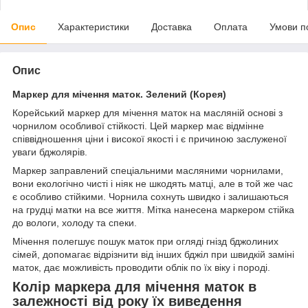
Опис
Характеристики
Доставка
Оплата
Умови п
Опис
Маркер для мічення маток. Зелений (Корея)
Корейський маркер для мічення маток на масляній основі з
чорнилом особливої стійкості. Цей маркер має відмінне
співвідношення ціни і високої якості і є причиною заслуженої
уваги бджолярів.
Маркер заправлений спеціальними масляними чорнилами,
вони екологічно чисті і ніяк не шкодять матці, але в той же час
є особливо стійкими. Чорнила сохнуть швидко і залишаються
на грудці матки на все життя. Мітка нанесена маркером стійка
до вологи, холоду та спеки.
Мічення полегшує пошук маток при огляді гнізд бджолиних
сімей, допомагає відрізнити від інших бджіл при швидкій заміні
маток, дає можливість проводити облік по їх віку і породі.
Колір маркера для мічення маток в
залежності від року їх виведення