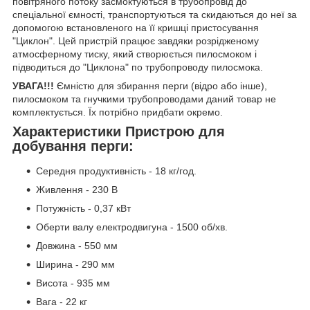
повітряного потоку засмоктуються в трубопровід до
спеціальної ємності, транспортуються та скидаються до неї за
допомогою встановленого на її кришці пристосування
"Циклон". Цей пристрій працює завдяки розрідженому
атмосферному тиску, який створюється пилосмоком і
підводиться до "Циклона" по трубопроводу пилосмока.
УВАГА!!!
Ємністю для збирання перги (відро або інше),
пилосмоком та гнучкими трубопроводами даний товар не
комплектується. Їх потрібно придбати окремо.
Характеристики Пристрою для
добування перги:
Середня продуктивність - 18 кг/год.
Живлення - 230 В
Потужність - 0,37 кВт
Оберти валу електродвигуна - 1500 об/хв.
Довжина - 550 мм
Ширина - 290 мм
Висота - 935 мм
Вага - 22 кг