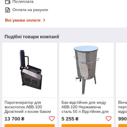
Післяплата
Оплата на рахунок
Всі умови оплати
Подібні товари компанії
Парогенератор для
Бак-відстійник для меду
Вінч
воскотопок АВВ-100
АВВ-100 Нержавіюча
перг
Дров'яний з косим баком
сталь 50 л Відстійник для
відр
23 л Дров'яний
меду з кришкою Ємність
13 700
5 255
990
₴
₴
парогенератор для пасіки
для зберігання меду