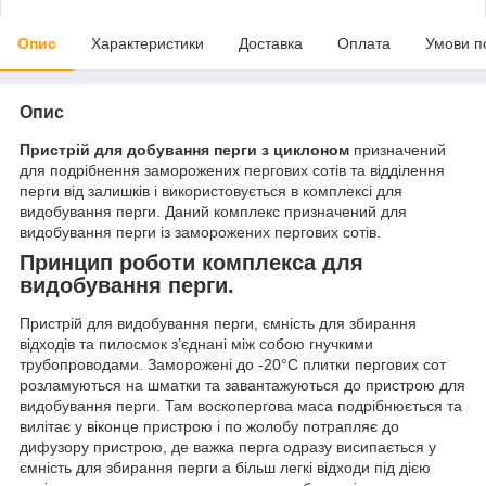
Опис
Характеристики
Доставка
Оплата
Умови п
Опис
Пристрій для добування перги з циклоном
призначений
для подрібнення заморожених пергових сотів та відділення
перги від залишків і використовується в комплексі для
видобування перги. Даний комплекс призначений для
видобування перги із заморожених пергових сотів.
Принцип роботи комплекса для
видобування перги.
Пристрій для видобування перги, ємність для збирання
відходів та пилосмок з’єднані між собою гнучкими
трубопроводами. Заморожені до -20°C плитки пергових сот
розламуються на шматки та завантажуються до пристрою для
видобування перги. Там воскопергова маса подрібнюється та
вилітає у віконце пристрою і по жолобу потрапляє до
дифузору пристрою, де важка перга одразу висипається у
ємність для збирання перги а більш легкі відходи під дією