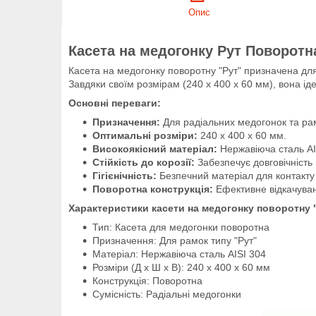
Опис
Касета на медогонку Рут Поворотн
Касета на медогонку поворотну "Рут" призначена для
Завдяки своїм розмірам (240 x 400 x 60 мм), вона і
Основні переваги:
Призначення:
Для радіальних медогонок та рам
Оптимальні розміри:
240 x 400 x 60 мм.
Високоякісний матеріал:
Нержавіюча сталь AI
Стійкість до корозії:
Забезпечує довговічність 
Гігієнічність:
Безпечний матеріал для контакту
Поворотна конструкція:
Ефективне відкачуван
Характеристики касети на медогонку поворотну 
Тип: Касета для медогонки поворотна
Призначення: Для рамок типу "Рут"
Матеріал: Нержавіюча сталь AISI 304
Розміри (Д х Ш х В): 240 x 400 x 60 мм
Конструкція: Поворотна
Сумісність: Радіальні медогонки