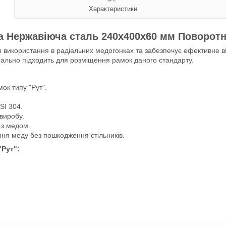
Характеристики
а Нержавіюча сталь 240x400x60 мм Поворотн
 використання в радіальних медогонках та забезпечує ефективне ві
деально підходить для розміщення рамок даного стандарту.
ок типу "Рут".
SI 304.
виробу.
 з медом.
ня меду без пошкодження стільників.
"Рут":