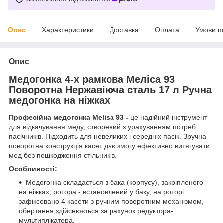
Опис
Характеристики
Доставка
Оплата
Умови п
Опис
Медогонка 4-х рамкова Меліса 93
Поворотна Нержавіюча сталь 17 л Ручна
медогонка на ніжках
Професійна медогонка Melisa 93 -
це надійний інструмент
для відкачування меду, створений з урахуванням потреб
пасічників. Підходить для невеликих і середніх пасік. Зручна
поворотна конструкція касет дає змогу ефективно витягувати
мед без пошкодження стільників.
Особливості:
Медогонка складається з бака (корпусу), закріпленого
на ніжках, ротора - встановлений у баку, на роторі
зафіксовано 4 касети з ручним поворотним механізмом,
обертання здійснюється за рахунок редуктора-
мультиплікатора.