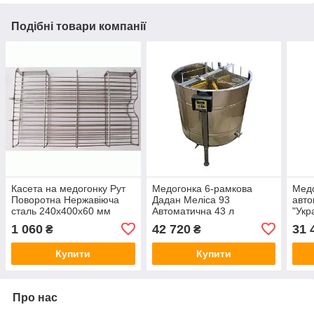
Подібні товари компанії
Касета на медогонку Рут
Медогонка 6-рамкова
Медо
Поворотна Нержавіюча
Дадан Меліса 93
авто
сталь 240x400x60 мм
Автоматична 43 л
"Укр
Поворотна касета на
Хордіальна медогонка з
1 060
42 720
31 
₴
₴
медогонку
електроприводом
Купити
Купити
Про нас