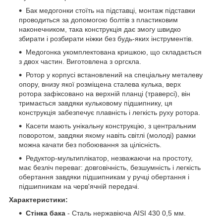
Бак медогонки стоїть на підставці, монтаж підставки
проводиться за допомогою болтів з пластиковим
наконечником, така конструкція дає змогу швидко
збирати і розбирати ніжки без будь-яких інструментів.
Медогонка укомплектована кришкою, що складається
з двох частин. Виготовлена з оргскла.
Ротор у корпусі встановлений на спеціальну металеву
опору, внизу якої розміщена сталева кулька, верх
ротора зафіксовано на верхній планці (траверсі), він
тримається завдяки кульковому підшипнику, ця
конструкція забезпечує плавність і легкість руху ротора.
Касети мають унікальну конструкцію, з центральним
поворотом, завдяки якому навіть світлі (молоді) рамки
можна качати без побоювання за цілісність.
Редуктор-мультиплікатор, незважаючи на простоту,
має безліч переваг: довговічність, безшумність і легкість
обертання завдяки підшипникам у ручці обертання і
підшипникам на черв'ячній передачі.
Характеристики:
Стінка бака
- Сталь нержавіюча AISI 430 0,5 мм.