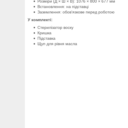
Розміри (Д × Ш × В): 1076 × 800 × 677 мм
Встановлення: на підставці
Заземлення: обов'язкове перед роботою
У комплекті:
Стерилізатор воску
Кришка
Підставка
Щуп для рівня масла