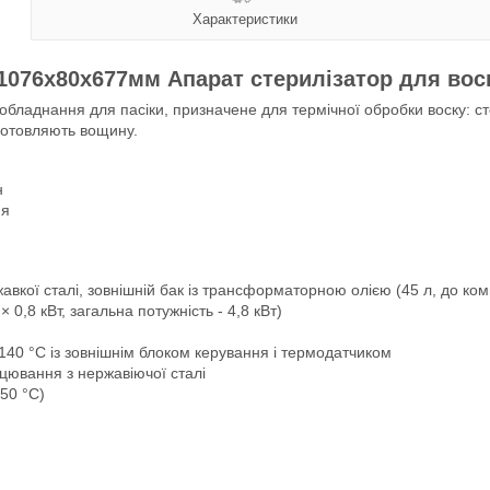
Характеристики
 1076х80х677мм Апарат стерилізатор для во
обладнання для пасіки, призначене для термічної обробки воску: ст
иготовляють вощину.
н
ня
жавкої сталі, зовнішній бак із трансформаторною олією (45 л, до ко
0,8 кВт, загальна потужність - 4,8 кВт)
40 °C із зовнішнім блоком керування і термодатчиком
цювання з нержавіючої сталі
50 °C)