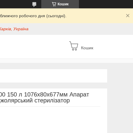
Кошик
ближчого робочого дня (сьогодні).
Харків, Україна
Кошик
100 150 л 1076х80х677мм Апарат
джолярський стерилізатор