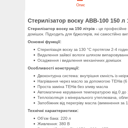
Опис
Стерилізатор воску АВВ-100 150 л
Стерилізатор воску на 150 літрів -
це професійне 
домішок. Підходить для бджолярів, які самостійно в
Основні функції:
Стерилізація воску за 130 °C протягом 2-4 годи
Видалення зайвої вологи шляхом випаровуван
Осадження і видалення механічних домішок
Особливості конструкції:
Двоконтурна система: внутрішня ємність із неір
Нагрівання через масло за допомогою ТЕНів (6 × 
Проста заміна ТЕНів без зливу масла
Автоматичне керування температурою від 0 до 1
Теплоізоляція з мінерального утеплювача, обли
Запобіжник від перегріву масла (вимкнення за 1
Технічні характеристики:
Об'єм бака: 220 л
Живлення: 380 В