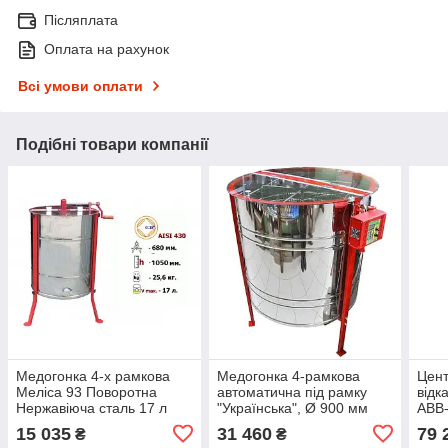
Післяплата
Оплата на рахунок
Всі умови оплати
Подібні товари компанії
Медогонка 4-х рамкова
Медогонка 4-рамкова
Цен
Меліса 93 Поворотна
автоматична під рамку
відк
Нержавіюча сталь 17 л
"Українська", Ø 900 мм
АВВ-
Ручна медогонка на
40/6
15 035
31 460
79 
₴
₴
ніжках
Раді