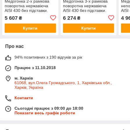
Медогонка 2-х рамкова
Медогонка 3-х рамкова
Медо
поворотна нержавіюча
поворотна нержавіюча
непо
AISI 430 без підставки.
AISI 430 без підставки.
AISI
Кран - пластик.
Кран - пластик.
Кран
5 607
6 274
4 9
₴
₴
Купити
Купити
Про нас
94% позитивних з 190 відгуків за рік
Працює з 11.10.2018
м. Харків
61068, вул.Олега Громадського, 1, Харківська обл.,
Харків, Україна
Контакти
Сьогодні працює з 09:00 до 18:00
Показати весь графік роботи