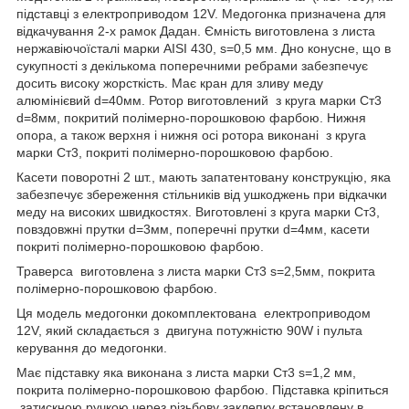
підставці з електроприводом 12V. Медогонка призначена для
відкачування 2-х рамок Дадан. Ємність виготовлена з листа
нержавіючоїсталі марки AISI 430, s=0,5 мм. Дно конусне, що в
сукупності з декількома поперечними ребрами забезпечує
досить високу жорсткість. Має кран для зливу меду
алюмінієвий d=40мм. Ротор виготовлений з круга марки Ст3
d=8мм, покритий полімерно-порошковою фарбою. Нижня
опора, а також верхня і нижня осі ротора виконані з круга
марки Ст3, покриті полімерно-порошковою фарбою.
Касети поворотні 2 шт., мають запатентовану конструкцію, яка
забезпечує збереження стільників від ушкоджень при відкачки
меду на високих швидкостях. Виготовлені з круга марки Ст3,
повздовжні прутки d=3мм, поперечні прутки d=4мм, касети
покриті полімерно-порошковою фарбою.
Траверса виготовлена з листа марки Ст3 s=2,5мм, покрита
полімерно-порошковою фарбою.
Ця модель медогонки докомплектована електроприводом
12V, який складається з двигуна потужністю 90W і пульта
керування до медогонки.
Має підставку яка виконана з листа марки Ст3 s=1,2 мм,
покрита полімерно-порошковою фарбою. Підставка кріпиться
затискною ручкою через різьбову заклепку встановлену в