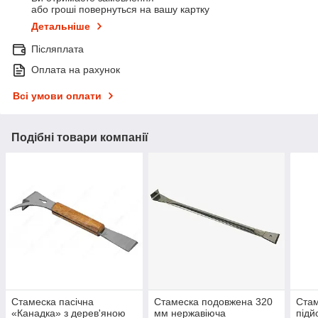
або гроші повернуться на вашу картку
Детальніше
Післяплата
Оплата на рахунок
Всі умови оплати
Подібні товари компанії
Стамеска пасічна
Стамеска подовжена 320
Стам
«Канадка» з дерев'яною
мм нержавіюча
підй