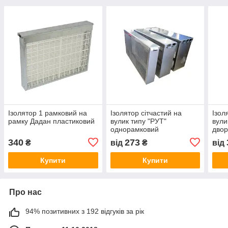
Ізолятор 1 рамковий на
Ізолятор сітчастий на
Ізол
рамку Дадан пластиковий
вулик типу "РУТ"
вули
однорамковий
дво
340
273
₴
від
₴
від
Купити
Купити
Про нас
94% позитивних з 192 відгуків за рік