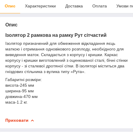
Опис
Характеристики
Доставка
Оплата
Умови п
Опис
Ізолятор 2 рамкова на рамку Рут сітчастий
Ізолятор призначений для обмеження відкладання яєць
маткою і отримання одновікового розплоду, необхідного для
виведення маток. Складається з корпусу і кришки. Каркас
корпусу і кришки виготовлений з оцинкованої сталі, бічні стінки
корпусу - зі сталевої дротяної сітки. В ізоляторі міститься два
гніздових стільника з вулика типу «Рута».
Габаритні розміри:
висота-245 мм
ширина-95 мм
довжина-470 мм
маса-1.2 кг.
Приховати