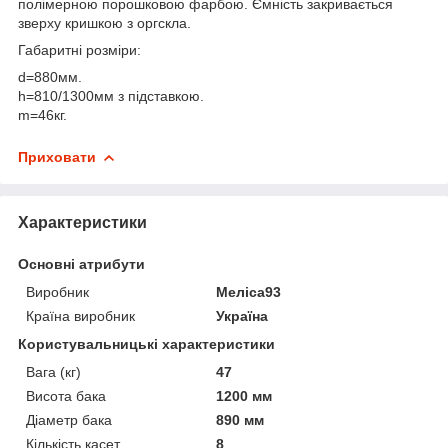
полімерною порошковою фарбою. Ємність закривається
зверху кришкою з оргскла.
Габаритні розміри:
d=880мм.
h=810/1300мм з підставкою.
m=46кг.
Приховати
Характеристики
Основні атрибути
Виробник
Меліса93
Країна виробник
Україна
Користувальницькі характеристики
Вага (кг)
47
Висота бака
1200 мм
Діаметр бака
890 мм
Кількість касет
8