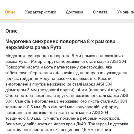
Опис
Характеристики
Доставка
Оплата
Умови п
Опис
Медогонка синхронно поворотна 8-х рамкова
нержавіюча рамка Рута.
Медогонка синхронно поворотна 8-ми рамкова нержавіюча
рамка Рута. Ротор з прутка нержавіючої сталі марки AISI 304.
Поворотні касети мають патентовану конструкцію, яка
забезпечує збереження стільників від непоправних ушкоджень
під час гойдання меду на високих швидкостях. Касети
виготовлені з прутків нержавіючої сталі марки AISI 304
діаметром 3 мм (поздовжні прутки) і 4 мм (поперечні прутки).
Опора ротора виконана з прутка нержавіючої сталі марки AISI
304. Ємність виготовлена з нержавіючого листа сталі AISI 304
товщиною 0,5 мм. Дно ємності має конусоподібну форму,
виконано з нержавіючого листа сталі марки AISI 304
товщиною 0,8 мм. Ємність посилена ребрами жорсткості.
Злив меду здійснюється через кран Ду40. Траверса і підставка
виготовлені з листа сталі 3 товщиною 2,5 мм і покриті