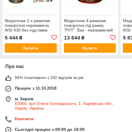
Медогонка 2-х рамкова
Медогонка 4-рамкова
Медо
поворотна нержавіюча
поворотна під рамку
пово
AISI 430 без підставки.
"РУТ". Бак - нержавіючий
AISI
Кран - пластик.
(AISI 304); ротор, касети
5 444
13 644
5 8
₴
₴
зварені - нержавіючі; кран
- пластик. Ø
Купити
Купити
Про нас
94% позитивних з 192 відгуків за рік
Працює з 11.10.2018
м. Харків
61068, вул.Олега Громадського, 1, Харківська обл.,
Харків, Україна
Контакти
Сьогодні працює з 09:00 до 18:00