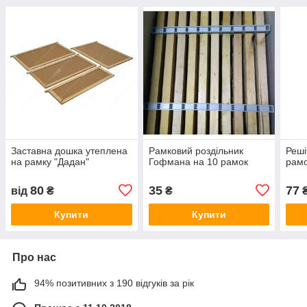
Заставна дошка утеплена
Рамковий роздільник
Реші
на рамку "Дадан"
Гофмана на 10 рамок
рам
80
35
77
від
₴
₴
Купити
Купити
Про нас
94% позитивних з 190 відгуків за рік