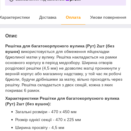
Характеристики
Доставка
Оплата
Умови повернення
Опис
Решітка для багатокорпусного вулика (Рут) 2шт (без
вушок)
використовується для обмеження яйцекладки
бджолиної матки у вулику. Решітка накладається на рамки
основного корпусу в період медозбору. Ширина отворів
розділової решітки (4,5 мм) не дозволяє матці проникнути у
верхній корпус або магазинну надставку, у той час як робочі
бджоли, будучи дрібнішими за матку, вільно проходять через
решітку. Решітка складається з двох секцій, кожна з яких
покриває 6 рамок.
Характеристики Решітки для багатокорпусного вулика
(Рут) 2шт (без вушок):
Загальні розміри - 470 х 450 мм
Розмір однієї секції - 470 х 225 мм
Ширина просвіту - 4,5 мм