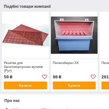
Подібні товари компанії
Решітка для
Пилкозбирач 3Х
Пилк
багатокорпусних вуликів
(Рут)
59
98
281
₴
₴
Купити
Купити
Про нас