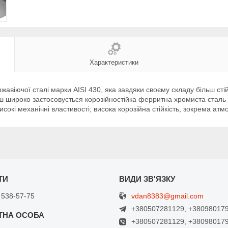
Характеристики
ржавіючої сталі марки AISI 430, яка завдяки своєму складу більш с
ьш широко застосовується корозійностійка ферритна хромиста сталь
исокі механічні властивості; висока корозійна стійкість, зокрема ат
vdan8383@gmail.com
 538-57-75
+380507281129, +38098017
+380507281129, +38098017