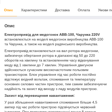
Опис
Характеристики
Доставка
Оплата
Умови п
Опис
Електропривід для медогонок АВВ-100, Чарунка 220V
встановлюється на моделі медогонок виробництва АВВ-100
та Чарунка, а також на моделі радянського виробництва.
Електропривід встановлюється на вал ротора медогонки,
забезпечує обертання ротора в діапазоні від 50 до 220
оборотів на хвилину та встановленням часу відкачування
меду від 1 хвилини до 7 хвилин. Управління двигуном
здійснюється сучасним високочастотним польовим
транзистором. Блок управління під час роботи постійно
відстежує вхідний вольтаж, споживання та температуру
основних силових частин пристрою, тим самим забезпечуючи
надійність та захист від виходу з ладу модулів пристрою.
Захист від перевищення навантаження:
У разі збільшення навантаження споживання більше 4,5
ампер під час роботи пристрою підсвічується червоний
індикатор. При тривалому перевищенні понад 8 секунд