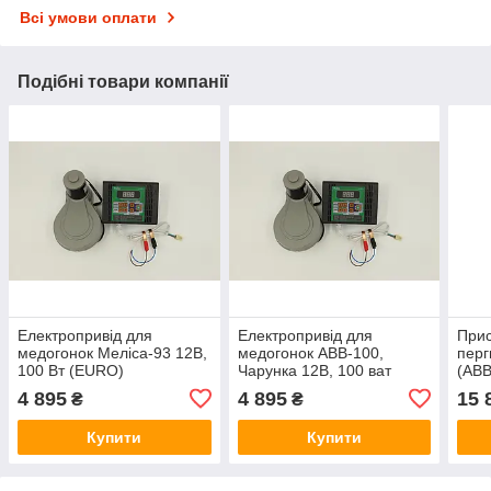
Всі умови оплати
Подібні товари компанії
Електропривід для
Електропривід для
Прис
медогонок Меліса-93 12В,
медогонок АВВ-100,
перг
100 Вт (EURO)
Чарунка 12В, 100 ват
(АВВ
(EURO)
4 895
4 895
15 
₴
₴
Купити
Купити