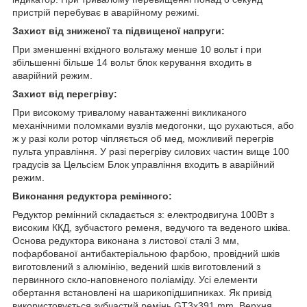
пристрій перебуває в аварійному режимі.
Захист від зниженої та підвищеної напруги:
При зменшенні вхідного вольтажу менше 10 вольт і при
збільшенні більше 14 вольт блок керування входить в
аварійний режим.
Захист від перегріву:
При високому тривалому навантаженні викликаного
механічними поломками вузлів медогонки, що рухаються, або
ж у разі коли ротор чіпляється об мед, можливий перегрів
пульта управління. У разі перегріву силових частин вище 100
градусів за Цельсієм Блок управління входить в аварійний
режим.
Виконання редуктора ремінного:
Редуктор ремінний складається з: електродвигуна 100Вт з
високим ККД, зубчастого ременя, ведучого та веденого шківа.
Основа редуктора виконана з листової сталі 3 мм,
пофарбованої антибактеріальною фарбою, провідний шків
виготовлений з алюмінію, ведений шків виготовлений з
первинного скло-наповненого поліаміду. Усі елементи
обертання встановлені на шарикопідшипниках. Як привід
використовується зубчастий ремінь GT3x391 mm. Верхня