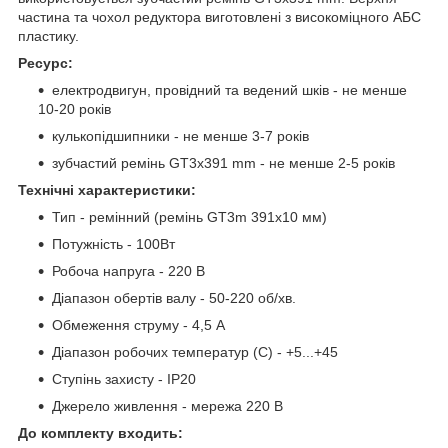
частина та чохол редуктора виготовлені з високоміцного АБС
пластику.
Ресурс:
електродвигун, провідний та ведений шків - не менше
10-20 років
кулькопідшипники - не менше 3-7 років
зубчастий ремінь GT3x391 mm - не менше 2-5 років
Технічні характеристики:
Тип - ремінний (ремінь GT3m 391х10 мм)
Потужність - 100Вт
Робоча напруга - 220 В
Діапазон обертів валу - 50-220 об/хв.
Обмеження струму - 4,5 А
Діапазон робочих температур (С) - +5...+45
Ступінь захисту - IP20
Джерело живлення - мережа 220 В
До комплекту входить: