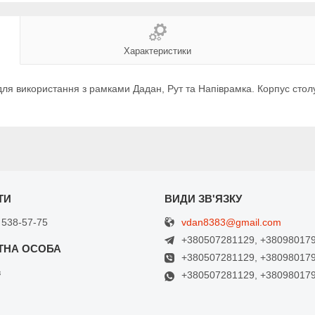
Характеристики
я використання з рамками Дадан, Рут та Напіврамка. Корпус столу 
vdan8383@gmail.com
 538-57-75
+380507281129, +38098017
+380507281129, +38098017
в
+380507281129, +38098017