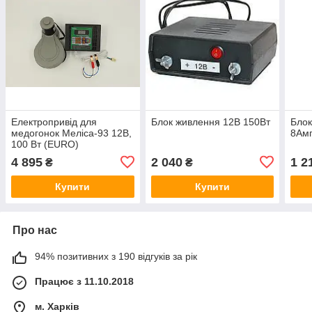
Електропривід для
Блок живлення 12В 150Вт
Блок
медогонок Меліса-93 12В,
8Ам
100 Вт (EURO)
4 895
2 040
1 2
₴
₴
Купити
Купити
Про нас
94% позитивних з 190 відгуків за рік
Працює з 11.10.2018
м. Харків