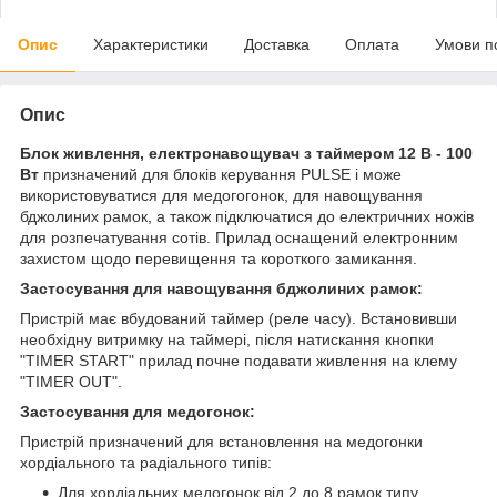
Опис
Характеристики
Доставка
Оплата
Умови п
Опис
Блок живлення, електронавощувач з таймером 12 В - 100
Вт
призначений для блоків керування PULSE і може
використовуватися для медогогонок, для навощування
бджолиних рамок, а також підключатися до електричних ножів
для розпечатування сотів. Прилад оснащений електронним
захистом щодо перевищення та короткого замикання.
Застосування для навощування бджолиних рамок:
Пристрій має вбудований таймер (реле часу). Встановивши
необхідну витримку на таймері, після натискання кнопки
"TIMER START" прилад почне подавати живлення на клему
"TIMER OUT".
Застосування для медогонок:
Пристрій призначений для встановлення на медогонки
хордіального та радіального типів:
Для хордіальних медогонок від 2 до 8 рамок типу