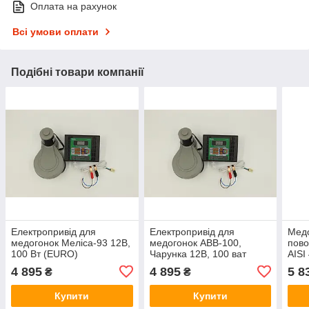
Оплата на рахунок
Всі умови оплати
Подібні товари компанії
Електропривід для
Електропривід для
Медо
медогонок Меліса-93 12В,
медогонок АВВ-100,
пово
100 Вт (EURO)
Чарунка 12В, 100 ват
AISI
(EURO)
4 895
4 895
5 8
₴
₴
Купити
Купити