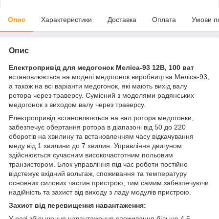
Опис
Характеристики
Доставка
Оплата
Умови п
Опис
Електропривід для медогонок Меліса-93 12В, 100 ват
встановлюється на моделі медогонок виробництва Меліса-93,
а також на всі варіанти медогонок, які мають вихід валу
ротора через траверсу. Сумісний з моделями радянських
медогонок з виходом валу через траверсу.
Електропривід встановлюється на вал ротора медогонки,
забезпечує обертання ротора в діапазоні від 50 до 220
оборотів на хвилину та встановленням часу відкачування
меду від 1 хвилини до 7 хвилин. Управління двигуном
здійснюється сучасним високочастотним польовим
транзистором. Блок управління під час роботи постійно
відстежує вхідний вольтаж, споживання та температуру
основних силових частин пристрою, тим самим забезпечуючи
надійність та захист від виходу з ладу модулів пристрою.
Захист від перевищення навантаження:
У разі збільшення навантаження споживання більше 4,5