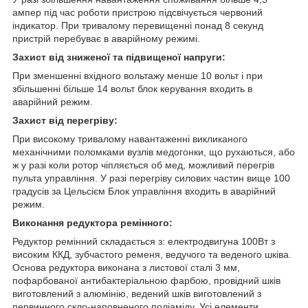
ампер під час роботи пристрою підсвічується червоний
індикатор. При тривалому перевищенні понад 8 секунд
пристрій перебуває в аварійному режимі.
Захист від зниженої та підвищеної напруги:
При зменшенні вхідного вольтажу менше 10 вольт і при
збільшенні більше 14 вольт блок керування входить в
аварійний режим.
Захист від перегріву:
При високому тривалому навантаженні викликаного
механічними поломками вузлів медогонки, що рухаються, або
ж у разі коли ротор чіпляється об мед, можливий перегрів
пульта управління. У разі перегріву силових частин вище 100
градусів за Цельсієм Блок управління входить в аварійний
режим.
Виконання редуктора ремінного:
Редуктор ремінний складається з: електродвигуна 100Вт з
високим ККД, зубчастого ременя, ведучого та веденого шківа.
Основа редуктора виконана з листової сталі 3 мм,
пофарбованої антибактеріальною фарбою, провідний шків
виготовлений з алюмінію, ведений шків виготовлений з
первинного скло-наповненого поліаміду. Усі елементи