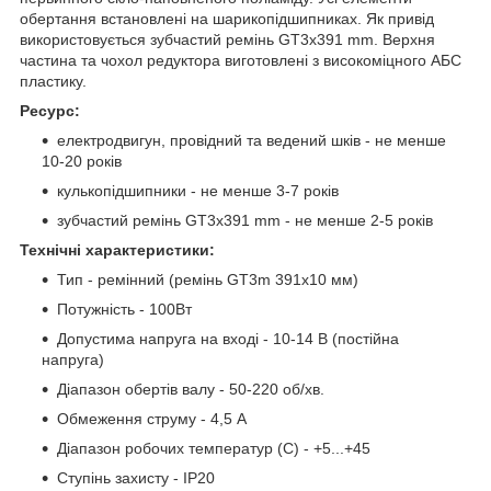
обертання встановлені на шарикопідшипниках. Як привід
використовується зубчастий ремінь GT3x391 mm. Верхня
частина та чохол редуктора виготовлені з високоміцного АБС
пластику.
Ресурс:
електродвигун, провідний та ведений шків - не менше
10-20 років
кулькопідшипники - не менше 3-7 років
зубчастий ремінь GT3x391 mm - не менше 2-5 років
Технічні характеристики:
Тип - ремінний (ремінь GT3m 391х10 мм)
Потужність - 100Вт
Допустима напруга на вході - 10-14 В (постійна
напруга)
Діапазон обертів валу - 50-220 об/хв.
Обмеження струму - 4,5 А
Діапазон робочих температур (С) - +5...+45
Ступінь захисту - IP20