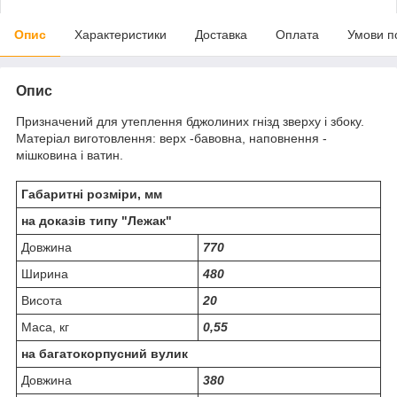
Опис
Характеристики
Доставка
Оплата
Умови п
Опис
Призначений для утеплення бджолиних гнізд зверху і збоку.
Матеріал виготовлення: верх -бавовна, наповнення -
мішковина і ватин.
Габаритні розміри, мм
на доказів типу "Лежак"
Довжина
770
Ширина
480
Висота
20
Маса, кг
0,55
на багатокорпусний вулик
Довжина
380