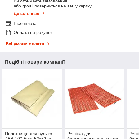
Ви отримаєте замовлення
або гроші повернуться на вашу картку
Детальніше
Післяплата
Оплата на рахунок
Всі умови оплати
Подібні товари компанії
Полотнище для вулика
Решітка для
Реші
ABB-100 Бязь 52х52 см
багатокорпусного вулика
бага