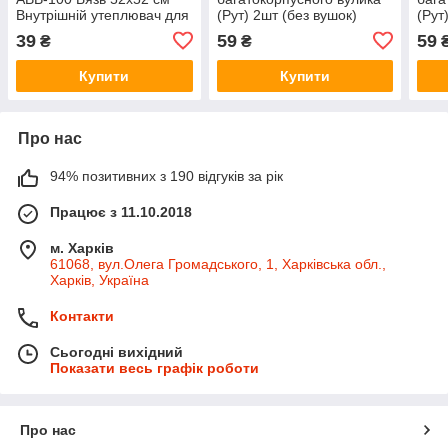
Внутрішній утеплювач для
(Рут) 2шт (без вушок)
(Рут
вуликів Бджільницький
39
59
59
₴
₴
утеплювач
Купити
Купити
Про нас
94% позитивних з 190 відгуків за рік
Працює з 11.10.2018
м. Харків
61068, вул.Олега Громадського, 1, Харківська обл.,
Харків, Україна
Контакти
Сьогодні вихідний
Показати весь графік роботи
Про нас