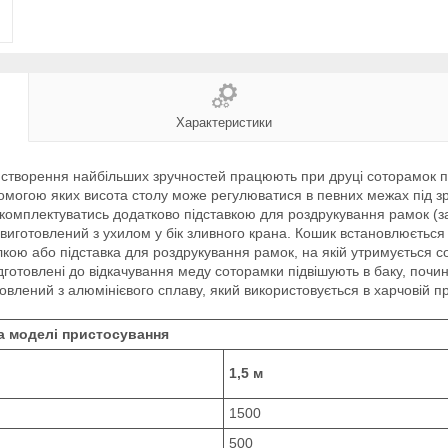
Характеристики
я створення найбільших зручностей працюють при друці соторамок 
опомогою яких висота столу може регулюватися в певних межах під з
 комплектуватись додатково підставкою для роздрукування рамок (з
к виготовлений з ухилом у бік зливного крана. Кошик встановлюється 
ю або підставка для роздрукування рамок, на якій утримується сото
готовлені до відкачування меду соторамки підвішують в баку, почина
товлений з алюмінієвого сплаву, який використовується в харчовій п
 моделі пристосування
1,5 м
1500
500