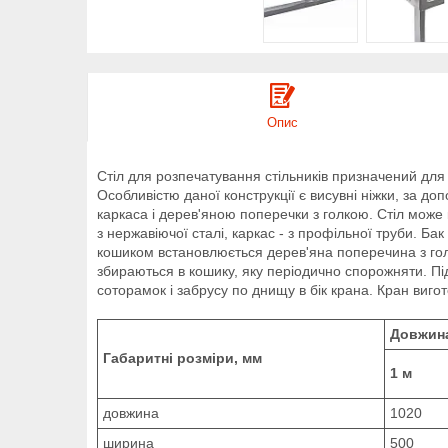
Опис
Стіл для розпечатування стільників призначений дл
Особливістю даної конструкції є висувні ніжки, за д
каркаса і дерев'яною поперечки з голкою. Стіл може
з нержавіючої сталі, каркас - з профільної труби. Ба
кошиком встановлюється дерев'яна поперечина з голко
збираються в кошику, яку періодично спорожняти. Під
соторамок і забрусу по днищу в бік крана. Кран виго
Довжина
Габаритні розміри, мм
1 м
довжина
1020
ширина
500