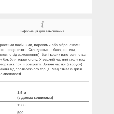
Інформація для замовлення
простими пасічними, паровими або віброножами.
ріст працюючого. Складається з бака, кошики,
алежно від замовлення). Бак і кошик виготовляються
у бак біля торця столу. У верхній частині столу над
рамка при її розкритті. Зрізані частки (забрусу)
ючи від протилежного торця. Мед стікає із зрізів
ромисловості.
1,5 м
(з двома кошиками)
1500
500