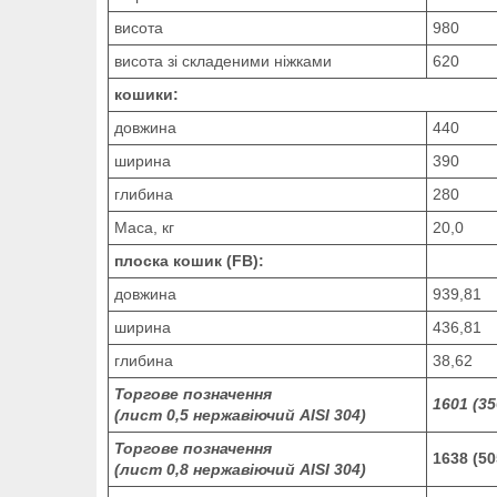
висота
980
висота зі складеними ніжками
620
кошики:
довжина
440
ширина
390
глибина
280
Маса, кг
20,0
плоска кошик
(FB)
:
довжина
939,81
ширина
436,81
глибина
38,62
Торгове позначення
1601 (35
(лист 0,5 нержавіючий AISI 304)
Торгове позначення
1638 (50
(лист 0,8 нержавіючий AISI 304)