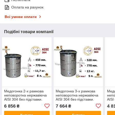
Оплата на рахунок
Всі умови оплати
Подібні товари компанії
Медогонка 2-х рамкова
Медогонка 3-х рамкова
Медо
неповоротна нержавіюча
неповоротна нержавіюча
непо
AISI 304 без підставки.
AISI 304 без підставки.
AISI
Кран
6 856
7 664
4 8
₴
₴
Купити
Купити