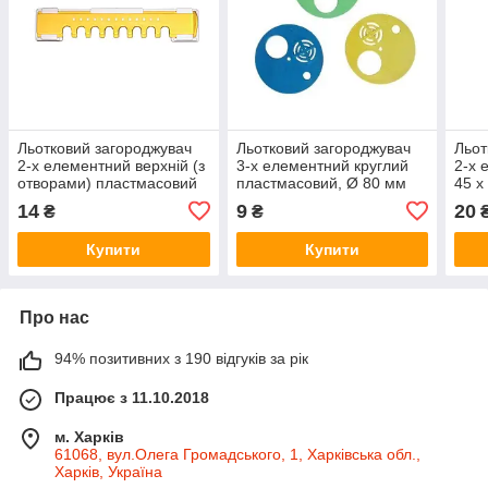
Льотковий загороджувач
Льотковий загороджувач
Льот
2-х елементний верхній (з
3-х елементний круглий
2-х 
отворами) пластмасовий
пластмасовий, Ø 80 мм
45 x
155 мм
14
9
20
₴
₴
Купити
Купити
Про нас
94% позитивних з 190 відгуків за рік
Працює з 11.10.2018
м. Харків
61068, вул.Олега Громадського, 1, Харківська обл.,
Харків, Україна