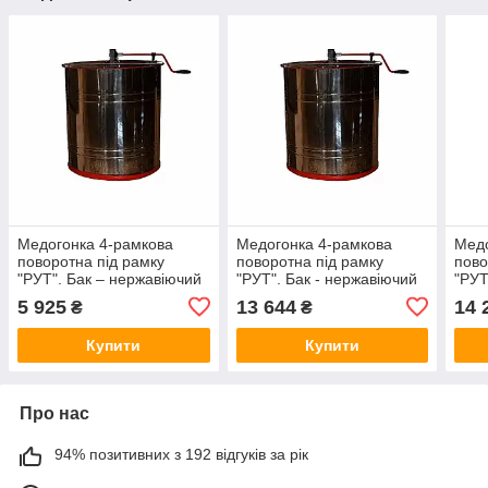
Медогонка 4-рамкова
Медогонка 4-рамкова
Медо
поворотна під рамку
поворотна під рамку
пово
"РУТ". Бак – нержавіючий
"РУТ". Бак - нержавіючий
"РУТ
(AISI 430); ротор, касети
(AISI 304); ротор, касети
(AIS
5 925
13 644
14 
₴
₴
зварені - порошкове
зварені - нержавіючі; кран
звар
фарбування; кран –
- пластик. Ø
–
Купити
Купити
Про нас
94% позитивних з 192 відгуків за рік