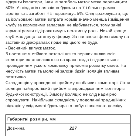
відкрити ізолятори, інакше загибель маток може перевищити
50%. У гніздах із наявністю бджоли на 7 і більше рамок
вірогідність загибелі НЕ перевищує 5%. Слід враховувати, що
за ізольованої матки витрата кормів значно менша і зміщення
клубу за кормовими запасами не відбувається, тому зайві
кормові рамки відіграватимуть негативну роль. Нехай краще
клуб має дещо витягнуту форму. За наявності фольгоізолу на
заставних діафрагмах гірше від цього не буде.
- Весняний випуск маток.
З настанням стійкого потепління та перших пилконосів
ізолятори встановлюються на краю гнізда і відкриються з
проведенням усього комплексу прийомів розвитку сімей. На
несучість матки та молочні залози бджіл ізоляція впливає
позитивно.
Складнощів у проведенні прийому особливих коментарі. Літня
ізоляція найпростіший прийом із впровадженням ізоляторів
будь-якої конструкції. Зимову ізоляцію не слід надмірно
спрощувати. Найбільша складність у подоланні традиційних
підходів у свідомості бджоляра та набутті власного досвіду.
Габаритні розміри, мм
Довжина
227