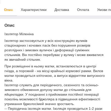
Опис
Характеристики
Доставка
Оплата
Умови п
Опис
Ізолятор Міленіна
Ізолятор застосовується у всіх конструкціях вуликів
стаціонарних і кочових пасік без порушення розмірів
розплідних і зимових вуличок і деформації суміжних
стільників. Він постійно перебуває у вулику і може вживатися
як звичайний стільник.
При розміщенні в ньому матки, встановлюється в центрі
гнізда, а порожній - на місці крайньої кормової рамки. Вилов
матки проводиться кліточкою, а випуск відкриттям випускного
вікна.
Ізолятор служить для періодичного, сезонного та осінньо-
зимового обмеження допуску матки до стільників для
яйцекладки. У поєднанні з прийомами постійної генерації
поколінь можливості бджоляра в підвищення ефективності
утримання бджолосімей значно зростають.
-- Періодична ізоляція матки. Ізоляція проводиться 1-2 рази