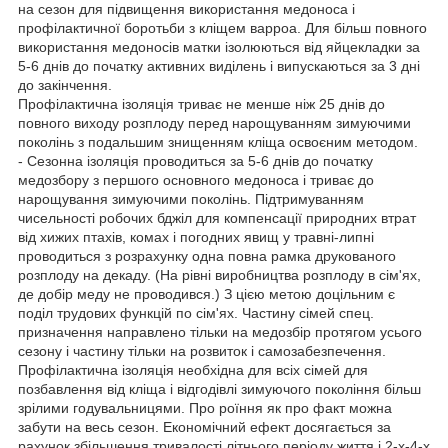
на сезон для підвищення використання медоноса і
профілактичної боротьби з кліщем варроа. Для більш повного
використання медоносів матки ізолюються від яйцекладки за
5-6 днів до початку активних виділень і випускаються за 3 дні
до закінчення.
Профілактична ізоляція триває не менше ніж 25 днів до
повного виходу розплоду перед нарощуванням зимуючими
поколінь з подальшим знищенням кліща освоєним методом.
- Сезонна ізоляція проводиться за 5-6 днів до початку
медозбору з першого основного медоноса і триває до
нарощування зимуючими поколінь. Підтримуванням
чисельності робочих бджіл для компенсації природних втрат
від хижих птахів, комах і погодних явищ у травні-липні
проводиться з розрахунку одна повна рамка друкованого
розплоду на декаду. (На рівні виробництва розплоду в сім'ях,
де добір меду не проводився.) З цією метою доцільним є
поділ трудових функцій по сім'ях. Частину сімей спец.
призначення направлено тільки на медозбір протягом усього
сезону і частину тільки на розвиток і самозабезпечення.
Профілактична ізоляція необхідна для всіх сімей для
позбавлення від кліща і відгодівлі зимуючого покоління більш
зрілими годувальницями. Про роїння як про факт можна
забути на весь сезон. Економічний ефект досягається за
рахунок збільшення тривалості літнього періоду життя і 2-х-4-х