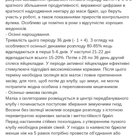
кратного збільшення продуктивності, вираженої цифрами в
кратності надходження нектару до маси бджіл, що беруть
участь у роботі, а також показаннями приростів контрольного
вулика. Особливо це помітно в роки з відсутністю хороших
медоносів.
- Осінні нарощування.
Тривалість цього періоду 36 днів (- 1 + 4). З огляду на
особливості осінньої динаміки розплоду 80-85% яєць
відкладаються в перші 5-6 днів. У наступні 21-22 дні
відкладається всього 15-20%. Потім з 28 по 36 день другий
сплеск яйцекладки. У періоди активної яйцекладки ефективні
стимулюючі підгодівлі високоякісними кормами. Після цього
терміну необхідна ізоляція всіх маток і повне припинення
засіву, для того, щоб потім до клубу, що зимує, не могла
потрапити жодна особина з переповненим кишечником.
- Осінньо-зимова ізоляція.
Матка з ізоляторами розміщується в центрі передбачуваного
клубу і починається поступове збирання зимуючими гнізд.
Восени без ізоляції можливі осередки розплоду з істотною
перевитратою кормових запасів і життєстійкості бджіл.
Перед настанням стійких похолодань з утворенням пухкого
клубу необхідна ревізія сімей. У гніздах із наявністю бджоли
менше ніж на 5 рамок потрібно провести об'єднання або