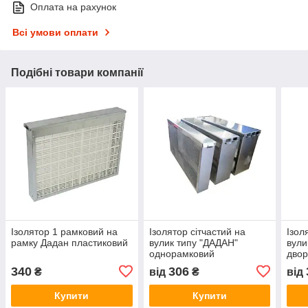
Оплата на рахунок
Всі умови оплати
Подібні товари компанії
Ізолятор 1 рамковий на
Ізолятор сітчастий на
Ізол
рамку Дадан пластиковий
вулик типу "ДАДАН"
вули
однорамковий
дво
340
306
₴
від
₴
від
Купити
Купити