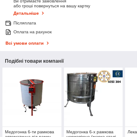
Ви отримаєте замовлення
або гроші повернуться на вашу картку
Детальніше
Післяплата
Оплата на рахунок
Всі умови оплати
Подібні товари компанії
Медогонка 6-ти рамкова
Медогонка 6-х рамкова
Лека
автоматична під рамку
нержавіюча (марка сталі