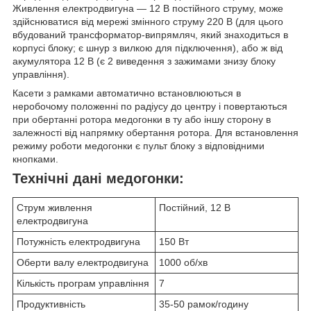
Живлення електродвигуна — 12 В постійного струму, може
здійснюватися від мережі змінного струму 220 В (для цього
вбудований трансформатор-випрямляч, який знаходиться в
корпусі блоку; є шнур з вилкою для підключення), або ж від
акумулятора 12 В (є 2 виведення з зажимами знизу блоку
управління).
Касети з рамками автоматично встановлюються в
неробочому положенні по радіусу до центру і повертаються
при обертанні ротора медогонки в ту або іншу сторону в
залежності від напрямку обертання ротора. Для встановлення
режиму роботи медогонки є пульт блоку з відповідними
кнопками.
Технічні дані медогонки:
Струм живлення
Постійний, 12 В
електродвигуна
Потужність електродвигуна
150 Вт
Оберти валу електродвигуна
1000 об/хв
Кількість програм управління
7
Продуктивність
35-50 рамок/годину