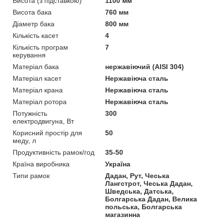
Висота (з підставкою)
1100 мм
Висота бака
760 мм
Діаметр бака
800 мм
Кількість касет
4
Кількість програм
7
керування
Матеріал бака
нержавіючий (AISI 304)
Матеріал касет
Нержавіюча сталь
Матеріал крана
Нержавіюча сталь
Матеріал ротора
Нержавіюча сталь
Потужність
300
електродвигуна, Вт
Корисний простір для
50
меду, л
Продуктивність рамок/год
35-50
Країна виробника
Україна
Типи рамок
Дадан, Рут, Чеська
Лангстрот, Чеська Дадан,
Шведська, Датська,
Болгарська Дадан, Велика
польська, Болгарська
магазинна