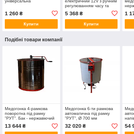
універсальна
електричний 12V з ручним
медо
регулюванням часу та
нерж
оборотів
цент
1 260
5 368
1 1
₴
₴
Купити
Купити
Подібні товари компанії
Медогонка 4-рамкова
Медогонка 6-ти рамкова
Медо
поворотна під рамку
автоматична під рамку
авто
"РУТ". Бак - нержавіючий
"РУТ", Ø 700 мм
напі
(AISI 304); ротор, касети
"РУТ
13 644
32 020
54 
₴
₴
зварені - нержавіючі; кран
черв
- пластик. Ø