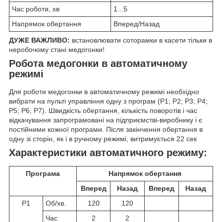
Час роботи, хв
1...5
Напрямок обертання
Вперед/Назад
ДУЖЕ ВАЖЛИВО:
встановлювати соторамки в касети тільки в
неробочому стані медогонки!
Робота медогонки в автоматичному
режимі
Для роботи медогонки в автоматичному режимі необхідно
вибрати на пульті управління одну з програм (Р1; Р2; Р3; Р4;
Р5; Р6; Р7). Швидкість обертання, кількість поворотів і час
відкачування запрограмовані на підприємстві-виробнику і є
постійними кожної програми. Після закінчення обертання в
одну зі сторін, як і в ручному режимі, витримується 22 сек
Характеристики автоматичного режиму:
Програма
Напрямок обертання
Вперед
Назад
Вперед
Назад
Р1
Об/хв.
120
120
Час
2
2