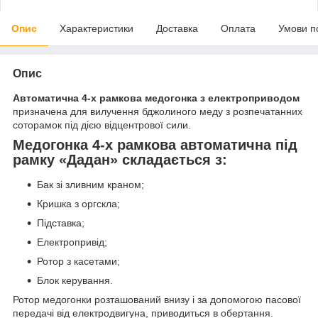
Опис
Характеристики
Доставка
Оплата
Умови п
Опис
Автоматична 4-х рамкова медогонка з електроприводом
призначена для вилучення бджолиного меду з розпечатанних
соторамок під дією відцентрової сили.
Медогонка 4-х рамкова автоматична під
рамку «Дадан» складається з:
Бак зі зливним краном;
Кришка з оргскла;
Підставка;
Електропривід;
Ротор з касетами;
Блок керування.
Ротор медогонки розташований внизу і за допомогою пасової
передачі від електродвигуна, приводиться в обертання.