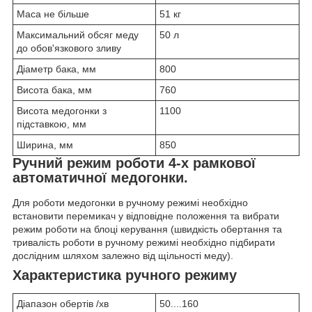
Маса не більше
51 кг
Максимальний обсяг меду
50 л
до обов'язкового зливу
Діаметр бака, мм
800
Висота бака, мм
760
Висота медогонки з
1100
підставкою, мм
Ширина, мм
850
Ручний режим роботи 4-x рамкової
автоматичної медогонки.
Для роботи медогонки в ручному режимі необхідно
встановити перемикач у відповідне положення та вибрати
режим роботи на блоці керування (швидкість обертання та
тривалість роботи в ручному режимі необхідно підбирати
дослідним шляхом залежно від щільності меду).
Характеристика ручного режиму
Діапазон обертів /хв
50....160