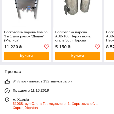
Воскотопка парова Комбо
Воскотопка парова
Воск
3 в 1 для рамок "Дадан"
АВВ-100 Нержавіюча
АВВ-
(Мелиса)
сталь 30 л Парова
Нерж
воскотопка Інвентар для
воск
11 220
5 150
8 5
₴
₴
бджільництва
воск
Купити
Купити
Про нас
94% позитивних з 192 відгуків за рік
Працює з 11.10.2018
м. Харків
61068, вул.Олега Громадського, 1, Харківська обл.,
Харків, Україна