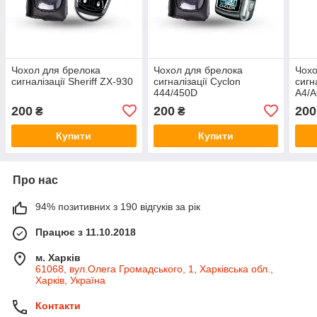
Чохол для брелока
Чохол для брелока
Чохо
сигналізації Sheriff ZX-930
сигналізації Cyclon
сигн
444/450D
A4/A
200
200
200
₴
₴
Купити
Купити
Про нас
94% позитивних з 190 відгуків за рік
Працює з 11.10.2018
м. Харків
61068, вул.Олега Громадського, 1, Харківська обл.,
Харків, Україна
Контакти