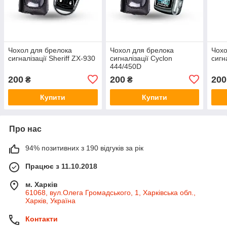
Чохол для брелока
Чохол для брелока
Чохо
сигналізації Sheriff ZX-930
сигналізації Cyclon
сигн
444/450D
200
200
200
₴
₴
Купити
Купити
Про нас
94% позитивних з 190 відгуків за рік
Працює з 11.10.2018
м. Харків
61068, вул.Олега Громадського, 1, Харківська обл.,
Харків, Україна
Контакти