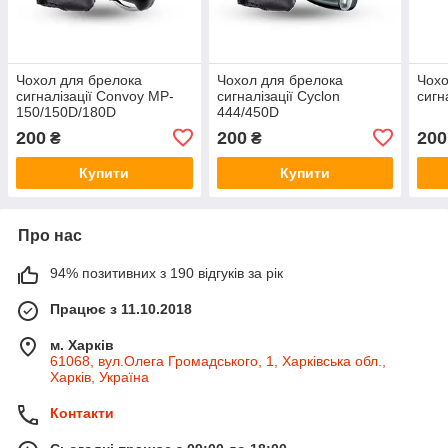
Чохол для брелока
Чохол для брелока
Чохо
сигналізації Convoy MP-
сигналізації Cyclon
сигн
150/150D/180D
444/450D
200
200
200
₴
₴
Купити
Купити
Про нас
94% позитивних з 190 відгуків за рік
Працює з 11.10.2018
м. Харків
61068, вул.Олега Громадського, 1, Харківська обл.,
Харків, Україна
Контакти